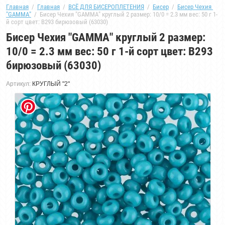
Главная
  /  
Главная
  /  
ВСЁ ДЛЯ БИСЕРОПЛЕТЕНИЯ
  /  
Бисер
  /  
Бисер Чехия 
"GAMMA"
  /  Бисер Чехия "GAMMA" круглый 2 размер: 10/0 = 2.3 мм вес: 50 г 1-
й сорт цвет: B293 бирюзовый (63030)
Бисер Чехия "GAMMA" круглый 2 размер:
10/0 = 2.3 мм вес: 50 г 1-й сорт цвет: B293
бирюзовый (63030)
Артикул:
КРУГЛЫЙ "2"