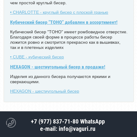
чем простой круглый бисер.
• CHARLOTTE - круглый бисер с плоской гранью
Кубический бисер "TOHO" добавлен в ассортимент!
Кубический бисер "TOHO" имеет ромбовидное отверстие.
Благодаря своей форме в процессе работы бисер
ложится ровно и смотрится прекрасно как в вышивках,
так и в плетеных изделиях
• CUBE - кубический бисер
HEXAGON - шестиугольный бисер в продаже!
Изделия из данного бисера получаются яркими и
сверкающими.
HEXAGON - шестиугольный бисер
+7 (977) 837-71-80 WhatsApp
e-mail: info@vaguri.ru