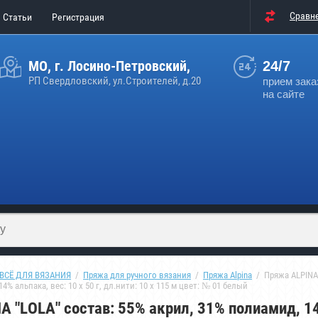
Сравн
Статьи
Регистрация
МО, г. Лосино-Петровский,
24/7
РП Свердловский, ул.Строителей, д.20
прием зака
на сайте
ВСЁ ДЛЯ ВЯЗАНИЯ
  /  
Пряжа для ручного вязания
  /  
Пряжа Alpina
  /  Пряжа ALPINA
4% альпака, вес: 10 х 50 г, дл.нити: 10 х 115 м цвет: № 01 белый
A "LOLA" состав: 55% акрил, 31% полиамид, 1