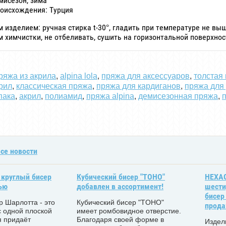
мисезон, зима
роисхождения: Турция
 изделием: ручная стирка t-30°, гладить при температуре не выш
химчистки, не отбеливать, сушить на горизонтальной поверхнос
ряжа из акрила
,
alpina lola
,
пряжа для аксессуаров
,
толстая
рил
,
классическая пряжа
,
пряжа для кардиганов
,
пряжа для
пака
,
акрил
,
полиамид
,
пряжа alpina
,
демисезонная пряжа
,
се новости
 круглый бисер
Кубический бисер "TOHO"
HEXA
нью
добавлен в ассортимент!
шести
бисер
ер Шарлотта - это
Кубический бисер "TOHO"
прода
с одной плоской
имеет ромбовидное отверстие.
я придаёт
Благодаря своей форме в
Издел