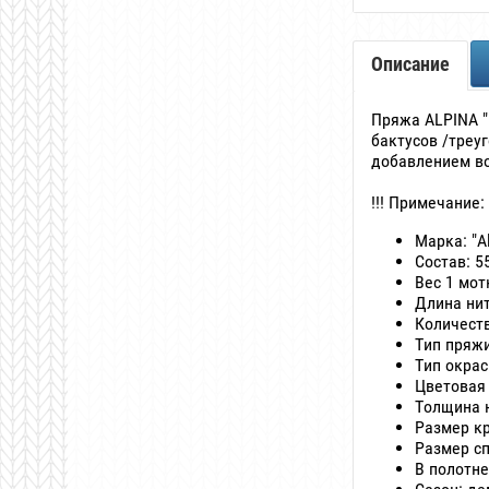
Описание
Пряжа ALPINA "
бактусов /треу
добавлением во
!!! Примечание
Марка: "A
Состав: 5
Вес 1 мотк
Длина нит
Количеств
Тип пряжи
Тип окра
Цветовая
Толщина н
Размер кр
Размер сп
В полотне