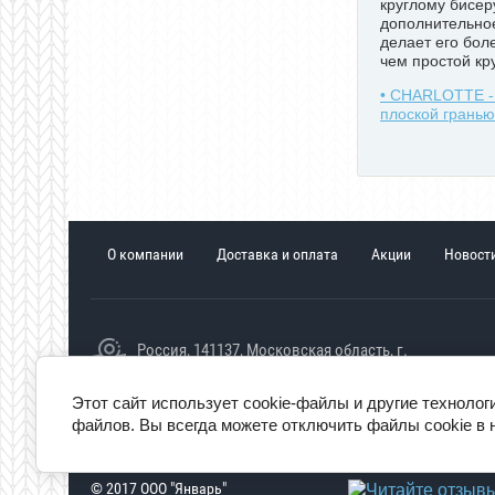
круглому бисер
дополнительно
делает его бол
чем простой кр
• CHARLOTTE - 
плоской гранью
О компании
Доставка и оплата
Акции
Новост
Россия, 141137, Московская область, г.
Лосино-Петровский, РП
Свердловский, ул.Строителей, дом 20
Этот сайт использует cookie-файлы и другие технолог
файлов. Вы всегда можете отключить файлы cookie в 
© 2017 ООО "Январь"