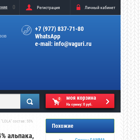
0
ение
Регистрация
Личный кабинет
+7 (977) 837-71-80
WhatsApp
зов
e-mail: info@vaguri.ru
моя корзина
0
На сумму:
0 руб.
 "LOLA" состав: 55% 
Похожие
4% альпака,
Спицы GAMMA
Спицы GAMMA