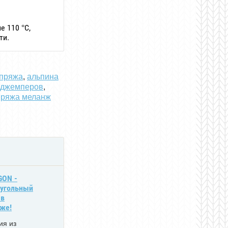
е 110 °C,
ти.
 пряжа
,
альпина
 джемперов
,
пряжа меланж
GON -
угольный
 в
же!
ия из