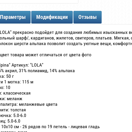
Параметры
Модификации
Отзывы
LOLA" прекрасно подойдет для создания любимых изысканных в
гольный шарф/, кардиганов, жилетов, свитеров, платьев. Мягкая,
локон шерсти альпака позволит создать уютные вещи, комфортн
: цвет товара может отличаться от цвета фото
lpina" Артикул: "LOLA"
5% акрил, 31% полиамид, 14% альпака
а: 50 г
и 1 мотка: 115 м
о: 10
: классическая
ски: меланж
 палитра: меланжевые цвета
ити: толстая
ючка: 5.0-6.0
иц: 5.0-6.0
 10х10 см - 26 рядов по 19 петель - лицевая гладь