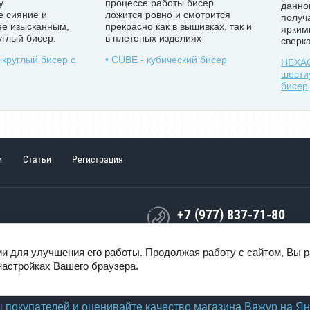
у
процессе работы бисер
данно
е сияние и
ложится ровно и смотрится
получ
ее изысканным,
прекрасно как в вышивках, так и
ярким
углый бисер.
в плетеных изделиях
свер
круглый бисер с
• CUBE - кубический бисер
HEXA
шести
бисер
и
Статьи
Регистрация
+7 (977) 837-71-80
WhatsApp
e-mail: info@vaguri.ru
ии для улучшения его работы. Продолжая работу с сайтом, Вы 
настройках Вашего браузера.