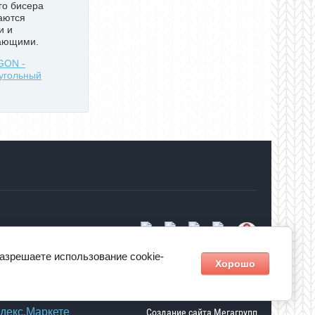
го бисера
аются
и и
кающими.
GON -
угольный
разрешаете использование cookie-
Хорошо
Создание сайта
Мегагрупп