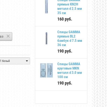
круговые MKS
прямые KN2H
металл d 6.0 мм
металл d 2.5 мм
40 см
35 см
220
руб.
160
руб.
Спицы GAMMA
Спицы GAMMA
аз
прямые BL2
прямые BL2
бамбук d 7.0 мм
бамбук d 7.5 мм
35 см
36 см
190
руб.
190
руб.
1 белый
Спицы GAMMA
Спицы GAMMA
круговые BC1
круговые MKN
бамбук d 3.5 мм
металл d 3.0 мм
80 см
100 см
160
руб.
190
руб.