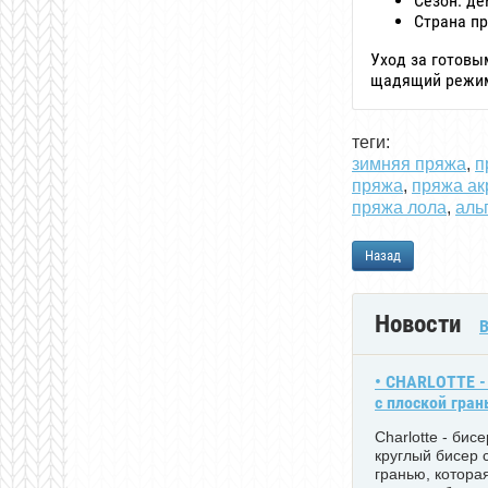
Сезон: де
Страна п
Уход за готовым
щадящий режим 
теги:
зимняя пряжа
,
п
пряжа
,
пряжа ак
пряжа лола
,
аль
Назад
Новости
В
• CHARLOTTE -
с плоской гра
Charlotte - бис
круглый бисер 
гранью, котора