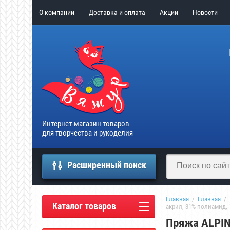
О компании
Доставка и оплата
Акции
Новости
Интернет-магазин товаров
для творчества и рукоделия
Расширенный поиск
Главная
  /  
Главная
  /  
Каталог товаров
акрил, 31% полиамид, 1
Пряжа ALPIN