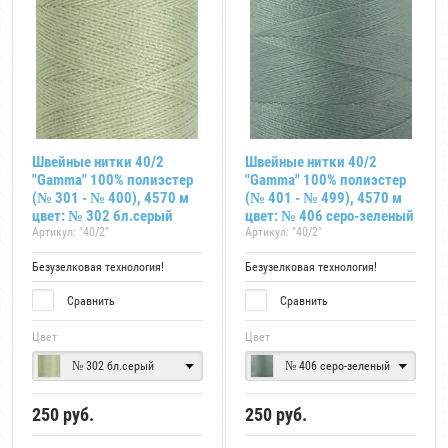
Швейные нитки 40/2
Швейные нитки 40/2
"Gamma" 100% полиэстер
"Gamma" 100% полиэстер
(№ 301 - № 400), 4570 м
(№ 401 - № 499), 4570 м
цвет: № 302 бл.серый
цвет: № 406 серо-зеленый
Артикул:
"40/2"
Артикул:
"40/2"
Безузелковая технология!
Безузелковая технология!
Сравнить
Сравнить
Цвет
Цвет
№ 302 бл.серый
№ 406 серо-зеленый
250
руб.
250
руб.