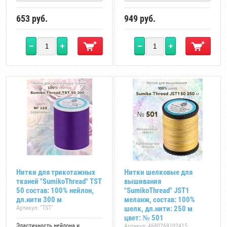
653
руб.
949
руб.
Нитки для трикотажных
Нитки шелковые для
тканей "SumikoThread" TST
вышивания
50 состав: 100% нейлон,
"SumikoThread" JST1
дл.нити 300 м
меланж, состав: 100%
Артикул:
"TST"
шелк, дл.нити: 250 м
цвет: № 501
Эластичность нейлона и
Артикул:
4680269102415