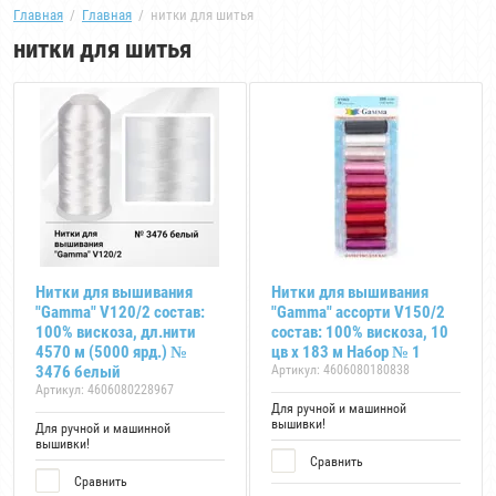
Главная
  /  
Главная
  /  нитки для шитья
нитки для шитья
Нитки для вышивания
Нитки для вышивания
"Gamma" V120/2 состав:
"Gamma" ассорти V150/2
100% вискоза, дл.нити
состав: 100% вискоза, 10
4570 м (5000 ярд.) №
цв x 183 м Набор № 1
3476 белый
Артикул:
4606080180838
Артикул:
4606080228967
Для ручной и машинной
вышивки!
Для ручной и машинной
вышивки!
Сравнить
Сравнить