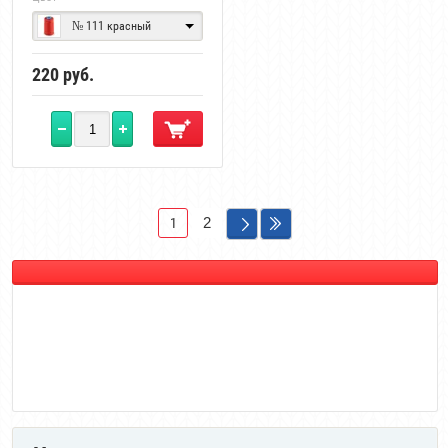
№ 111 красный
220
руб.
2
1