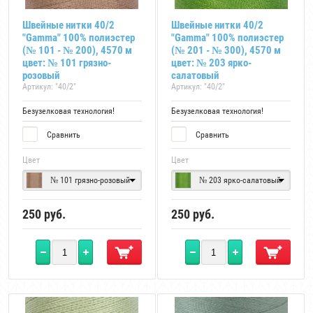
Швейные нитки 40/2
Швейные нитки 40/2
"Gamma" 100% полиэстер
"Gamma" 100% полиэстер
(№ 101 - № 200), 4570 м
(№ 201 - № 300), 4570 м
цвет: № 101 грязно-
цвет: № 203 ярко-
розовый
салатовый
Артикул:
"40/2"
Артикул:
"40/2"
Безузелковая технология!
Безузелковая технология!
Сравнить
Сравнить
Цвет
Цвет
№ 101 грязно-розовый
№ 203 ярко-салатовый
250
руб.
250
руб.