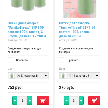
Нитки для пэчворка
Нитки для пэчворка
"SumikoThread" STP1 50
"SumikoThread" STP1 50
состав: 100% хлопок, 3
состав: 100% хлопок,
шт/уп , дл.нити 3 х 200 м
дл.нити 200 м
Артикул:
"STP1"
Артикул:
"STP1"
Созданные специально для
Созданные специально для
пэчворка!
пэчворка!
Сравнить
Сравнить
Цвет
Цвет
№ 13 салатовый
№ 13 салатовый
753
руб.
270
руб.