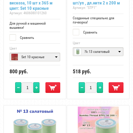
вискоза, 10 шт х 365 м
шт/уп , дл.нити 2 х 200 м
цвет: Set 10 красные
Артикул:
"STP1"
Артикул:
4606080101260
Созданные специально для
пэчворка!
Для ручной и машинной
вышивки!
Сравнить
Сравнить
Цвет
Цвет
№ 13 салатовый
Set 10 красные
800
руб.
518
руб.