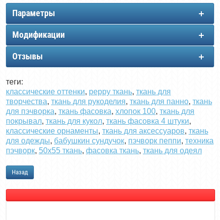
Параметры
Модификации
Отзывы
теги:
классические оттенки
,
peppy ткань
,
ткань для
творчества
,
ткань для рукоделия
,
ткань для панно
,
ткань
для пэчворка
,
ткань фасовка
,
хлопок 100
,
ткань для
покрывал
,
ткань для кукол
,
ткань фасовка 4 штуки
,
классические орнаменты
,
ткань для аксессуаров
,
ткань
для одежды
,
бабушкин сундучок
,
пэчворк пеппи
,
техника
пэчворк
,
50х55 ткань
,
фасовка ткань
,
ткань для одеял
Назад