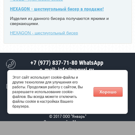
HEXAGON - шестиугольный бисер в продаже!
Изделия из данного бисера получаются яркими и
сверкающими.
HEXAGON - шестиугольный бисер
+7 (977) 837-71-80 WhatsApp
e-mail: info@vaguri.ru
Этот сайт использует cookie-файлы и
Россия, 141137, Московская область, г. Лосино-Петровский, РП
другие технологии для улучшения его
Свердловский, ул.Строителей, дом 20
работы. Продолжая работу с сайтом, Вы
Хорошо
разрешаете использование cookie-
файлов. Вы всегда можете отключить
файлы cookie в настройках Вашего
браузера.
© 2017 ООО "Январь"
Создание сайта
Мегагрупп