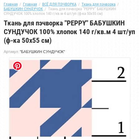
Главная
  /  
Главная
  /  
ВСЁ ДЛЯ ПЭЧВОРКА
  /  
Ткань для пэчворка
  /  
БАБУШКИН СУНДУЧОК
  /  Ткань для пэчворка "PEPPY" БАБУШКИН 
СУНДУЧОК 100% хлопок 140 г/кв.м 4 шт/уп (ф-ка 50x55 см)
Ткань для пэчворка "PEPPY" БАБУШКИН
СУНДУЧОК 100% хлопок 140 г/кв.м 4 шт/уп
(ф-ка 50x55 см)
Артикул:
"БАБУШКИН СУНДУЧОК"