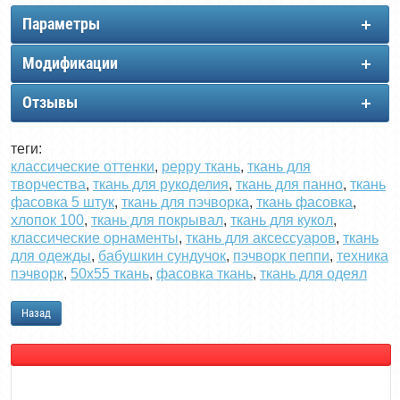
Параметры
Модификации
Отзывы
теги:
классические оттенки
,
peppy ткань
,
ткань для
творчества
,
ткань для рукоделия
,
ткань для панно
,
ткань
фасовка 5 штук
,
ткань для пэчворка
,
ткань фасовка
,
хлопок 100
,
ткань для покрывал
,
ткань для кукол
,
классические орнаменты
,
ткань для аксессуаров
,
ткань
для одежды
,
бабушкин сундучок
,
пэчворк пеппи
,
техника
пэчворк
,
50х55 ткань
,
фасовка ткань
,
ткань для одеял
Назад