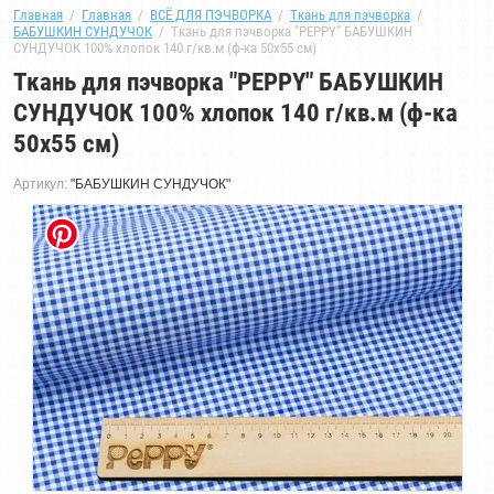
Главная
  /  
Главная
  /  
ВСЁ ДЛЯ ПЭЧВОРКА
  /  
Ткань для пэчворка
  /  
БАБУШКИН СУНДУЧОК
  /  Ткань для пэчворка "PEPPY" БАБУШКИН 
СУНДУЧОК 100% хлопок 140 г/кв.м (ф-ка 50x55 см)
Ткань для пэчворка "PEPPY" БАБУШКИН
СУНДУЧОК 100% хлопок 140 г/кв.м (ф-ка
50x55 см)
Артикул:
"БАБУШКИН СУНДУЧОК"