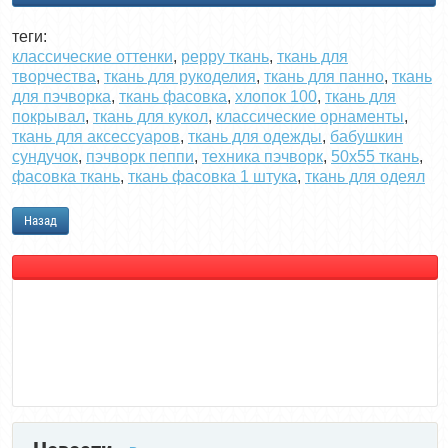
теги:
классические оттенки
,
peppy ткань
,
ткань для
творчества
,
ткань для рукоделия
,
ткань для панно
,
ткань
для пэчворка
,
ткань фасовка
,
хлопок 100
,
ткань для
покрывал
,
ткань для кукол
,
классические орнаменты
,
ткань для аксессуаров
,
ткань для одежды
,
бабушкин
сундучок
,
пэчворк пеппи
,
техника пэчворк
,
50х55 ткань
,
фасовка ткань
,
ткань фасовка 1 штука
,
ткань для одеял
Назад