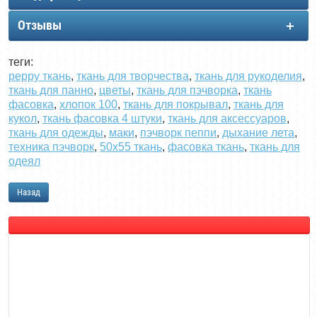
Отзывы
теги:
peppy ткань
,
ткань для творчества
,
ткань для рукоделия
,
ткань для панно
,
цветы
,
ткань для пэчворка
,
ткань
фасовка
,
хлопок 100
,
ткань для покрывал
,
ткань для
кукол
,
ткань фасовка 4 штуки
,
ткань для аксессуаров
,
ткань для одежды
,
маки
,
пэчворк пеппи
,
дыхание лета
,
техника пэчворк
,
50х55 ткань
,
фасовка ткань
,
ткань для
одеял
Назад