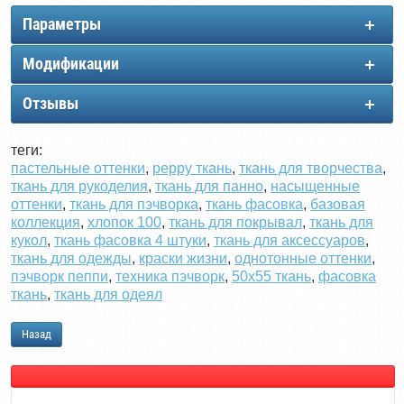
Параметры
Модификации
Отзывы
теги:
пастельные оттенки
,
peppy ткань
,
ткань для творчества
,
ткань для рукоделия
,
ткань для панно
,
насыщенные
оттенки
,
ткань для пэчворка
,
ткань фасовка
,
базовая
коллекция
,
хлопок 100
,
ткань для покрывал
,
ткань для
кукол
,
ткань фасовка 4 штуки
,
ткань для аксессуаров
,
ткань для одежды
,
краски жизни
,
однотонные оттенки
,
пэчворк пеппи
,
техника пэчворк
,
50х55 ткань
,
фасовка
ткань
,
ткань для одеял
Назад