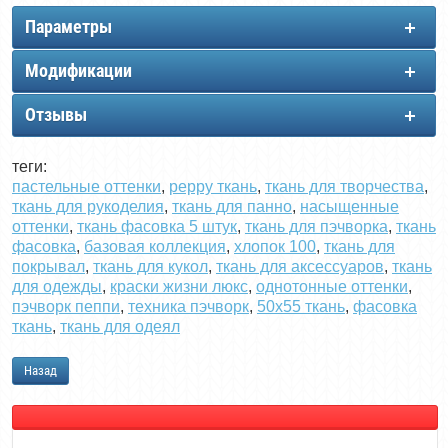
Параметры
Модификации
Отзывы
теги:
пастельные оттенки
,
peppy ткань
,
ткань для творчества
,
ткань для рукоделия
,
ткань для панно
,
насыщенные
оттенки
,
ткань фасовка 5 штук
,
ткань для пэчворка
,
ткань
фасовка
,
базовая коллекция
,
хлопок 100
,
ткань для
покрывал
,
ткань для кукол
,
ткань для аксессуаров
,
ткань
для одежды
,
краски жизни люкс
,
однотонные оттенки
,
пэчворк пеппи
,
техника пэчворк
,
50х55 ткань
,
фасовка
ткань
,
ткань для одеял
Назад