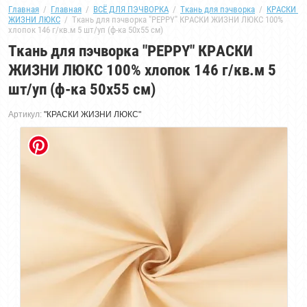
Главная
  /  
Главная
  /  
ВСЁ ДЛЯ ПЭЧВОРКА
  /  
Ткань для пэчворка
  /  
КРАСКИ 
ЖИЗНИ ЛЮКС
  /  Ткань для пэчворка "PEPPY" КРАСКИ ЖИЗНИ ЛЮКС 100% 
хлопок 146 г/кв.м 5 шт/уп (ф-ка 50x55 см)
Ткань для пэчворка "PEPPY" КРАСКИ
ЖИЗНИ ЛЮКС 100% хлопок 146 г/кв.м 5
шт/уп (ф-ка 50x55 см)
Артикул:
"КРАСКИ ЖИЗНИ ЛЮКС"