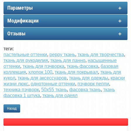
Параметры
Модификации
Отзывы
теги:
пастельные оттенки
,
peppy ткань
,
ткань для творчества
,
ткань для рукоделия
,
ткань для панно
,
насыщенные
оттенки
,
ткань для пэчворка
,
ткань фасовка
,
базовая
коллекция
,
хлопок 100
,
ткань для покрывал
,
ткань для
кукол
,
ткань для аксессуаров
,
ткань для одежды
,
краски
жизни люкс
,
однотонные оттенки
,
пэчворк пеппи
,
техника пэчворк
,
50х55 ткань
,
фасовка ткань
,
ткань
фасовка 1 штука
,
ткань для одеял
Назад