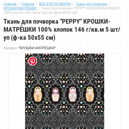
Главная
  /  
Главная
  /  
ВСЁ ДЛЯ ПЭЧВОРКА
  /  
Ткань для пэчворка
  /  
КРОШКИ-МАТРЁШКИ
  /  Ткань для пэчворка "PEPPY" КРОШКИ-МАТРЁШКИ 
100% хлопок 146 г/кв.м 5 шт/уп (ф-ка 50x55 см)
Ткань для пэчворка "PEPPY" КРОШКИ-
МАТРЁШКИ 100% хлопок 146 г/кв.м 5 шт/
уп (ф-ка 50x55 см)
Артикул:
"КРОШКИ-МАТРЁШКИ"