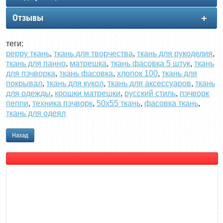
Отзывы
теги:
peppy ткань
,
ткань для творчества
,
ткань для рукоделия
,
ткань для панно
,
матрешка
,
ткань фасовка 5 штук
,
ткань
для пэчворка
,
ткань фасовка
,
хлопок 100
,
ткань для
покрывал
,
ткань для кукол
,
ткань для аксессуаров
,
ткань
для одежды
,
крошки матрешки
,
русский стиль
,
пэчворк
пеппи
,
техника пэчворк
,
50х55 ткань
,
фасовка ткань
,
ткань для одеял
Назад