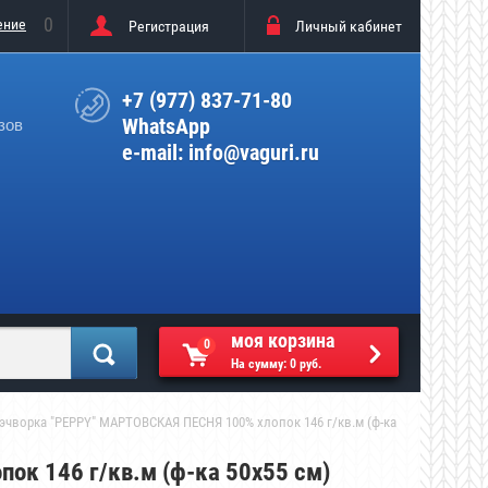
0
ение
Регистрация
Личный кабинет
+7 (977) 837-71-80
WhatsApp
зов
e-mail: info@vaguri.ru
моя корзина
0
На сумму:
0 руб.
 пэчворка "PEPPY" МАРТОВСКАЯ ПЕСНЯ 100% хлопок 146 г/кв.м (ф-ка 
ок 146 г/кв.м (ф-ка 50x55 см)