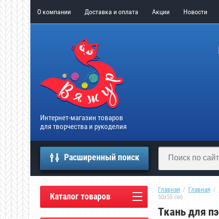
О компании
Доставка и оплата
Акции
Новости
Интернет-магазин товаров
для творчества и рукоделия
Расширенный поиск
Главная
  /  
Главная
  /  
Каталог товаров
50x55 см)
Ткань для п