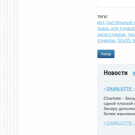
теги:
кот
,
пастельные 
ткань для пэчво
аксессуаров
,
тк
пэчворк
,
50х55 т
Назад
Новости
В
• CHARLOTTE -
Charlotte - бис
одной плоской 
бисеру дополни
более изысканн
• CHARLOTTE - 