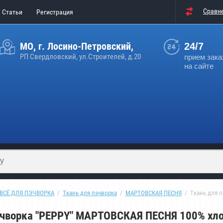
Сравн
Статьи
Регистрация
МО, г. Лосино-Петровский,
24/7
РП Свердловский, ул.Строителей, д.20
прием зака
на сайте
ВСЁ ДЛЯ ПЭЧВОРКА
  /  
Ткань для пэчворка
  /  
МАРТОВСКАЯ ПЕСНЯ
  /  Ткань для
эчворка "PEPPY" МАРТОВСКАЯ ПЕСНЯ 100% хлоп