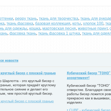
оттенки
,
peppy ткань
,
ткань для творчества
,
ткань для рукод
рка
,
ткань фасовка
,
базовая коллекция
,
коты
,
хлопок 100
,
тк
ань для одежды
,
кошка
,
мартовская песня
,
животные принт
,
кань
,
фасовка ткань
,
ткань фасовка 1 штука
,
ткань для одея
се новости
 круглый бисер с плоской гранью
Кубический бисер "TOHO"
ассортимент!
ер Шарлотта - это круглый бисер с
гранью, которая придаёт круглому
Кубический бисер "TOHO"
тельное сияние и делает его
отверстие. Благодаря сво
ым, чем простой круглый бисер.
работы бисер ложится ров
прекрасно как в вышивках,
круглый бисер с плоской гранью
изделиях
• CUBE - кубический бисер