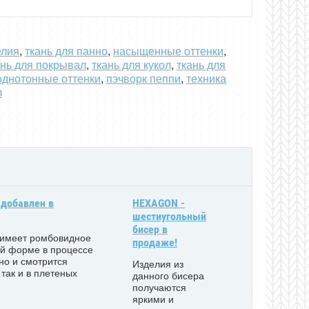
елия
,
ткань для панно
,
насыщенные оттенки
,
ань для покрывал
,
ткань для кукол
,
ткань для
однотонные оттенки
,
пэчворк пеппи
,
техника
л
 добавлен в
HEXAGON -
шестиугольный
бисер в
 имеет ромбовидное
продаже!
ей форме в процессе
но и смотрится
Изделия из
 так и в плетеных
данного бисера
получаются
яркими и