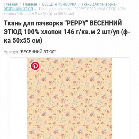
Главная
  /  
Главная
  /  
ВСЁ ДЛЯ ПЭЧВОРКА
  /  
Ткань для пэчворка
  /  
ВЕСЕННИЙ ЭТЮД
  /  Ткань для пэчворка "PEPPY" ВЕСЕННИЙ ЭТЮД 100% 
хлопок 146 г/кв.м 2 шт/уп (ф-ка 50x55 см)
Ткань для пэчворка "PEPPY" ВЕСЕННИЙ
ЭТЮД 100% хлопок 146 г/кв.м 2 шт/уп (ф-
ка 50x55 см)
Артикул:
"ВЕСЕННИЙ ЭТЮД"