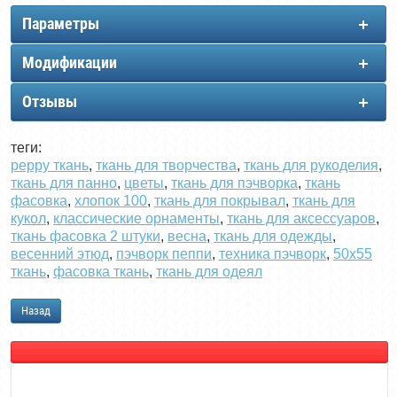
Параметры
Модификации
Отзывы
теги:
peppy ткань
,
ткань для творчества
,
ткань для рукоделия
,
ткань для панно
,
цветы
,
ткань для пэчворка
,
ткань
фасовка
,
хлопок 100
,
ткань для покрывал
,
ткань для
кукол
,
классические орнаменты
,
ткань для аксессуаров
,
ткань фасовка 2 штуки
,
весна
,
ткань для одежды
,
весенний этюд
,
пэчворк пеппи
,
техника пэчворк
,
50х55
ткань
,
фасовка ткань
,
ткань для одеял
Назад